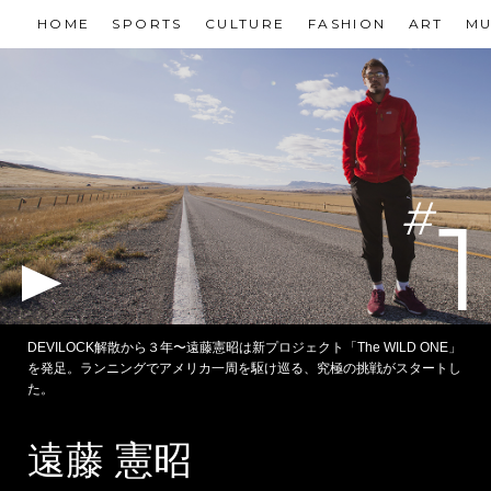
HOME
SPORTS
CULTURE
FASHION
ART
MU
1
DEVILOCK解散から３年〜遠藤憲昭は新プロジェクト「The WILD ONE」
を発足。ランニングでアメリカ一周を駆け巡る、究極の挑戦がスタートし
た。
遠藤 憲昭