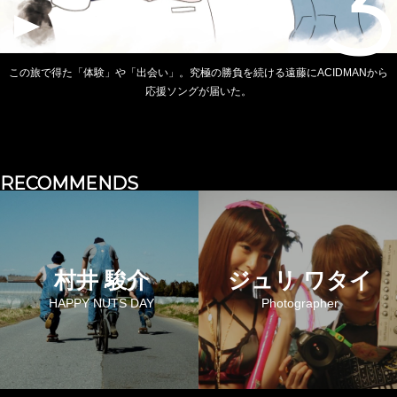
3
この旅で得た「体験」や「出会い」。究極の勝負を続ける遠藤にACIDMANから
応援ソングが届いた。
RECOMMENDS
村井 駿介
ジュリ ワタイ
HAPPY NUTS DAY
Photographer